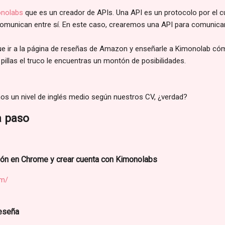
nolabs
que es un creador de APIs. Una API es un protocolo por el c
 comunican entre sí. En este caso, crearemos una API para comuni
ue ir a la página de reseñas de Amazon y enseñarle a Kimonolab có
illas el truco le encuentras un montón de posibilidades.
s un nivel de inglés medio según nuestros CV, ¿verdad?
a paso
sión en Chrome y crear cuenta con Kimonolabs
om/
reseña