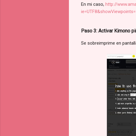
En mi caso,
http://www.am
ie=UTF8&showViewpoints=
Paso 3: Activar Kimono pin
Se sobreimprime en pantalla