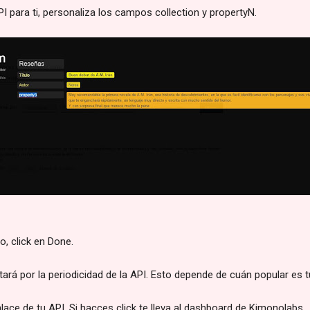
PI para ti, personaliza los campos collection y propertyN.
o, click en Done.
ará por la periodicidad de la API. Esto depende de cuán popular es tu l
lace de tu API. Si hacces click te lleva al dashboard de Kimonolabs.