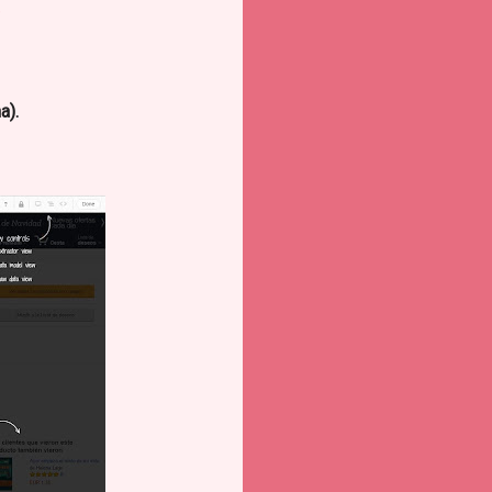
?
a).