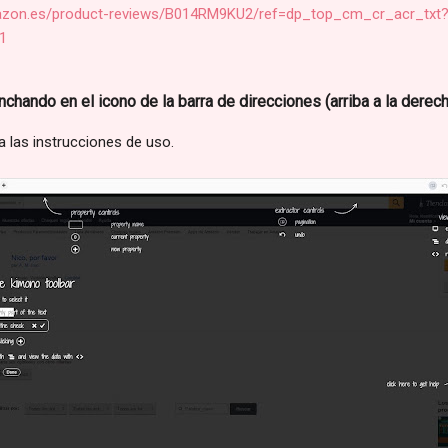
azon.es/product-reviews/B014RM9KU2/ref=dp_top_cm_cr_acr_txt
1
chando en el icono de la barra de direcciones (arriba a la derech
 las instrucciones de uso.