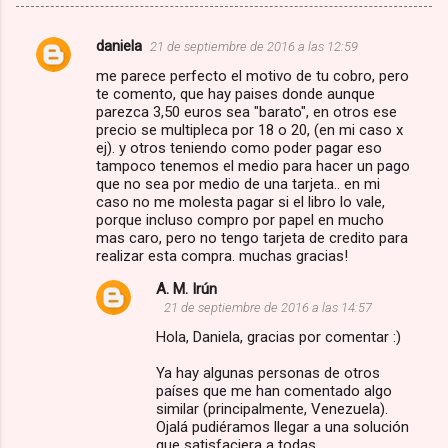
daniela
21 de septiembre de 2016 a las 12:59
C
me parece perfecto el motivo de tu cobro, pero
o
te comento, que hay paises donde aunque
m
parezca 3,50 euros sea "barato", en otros ese
precio se multipleca por 18 o 20, (en mi caso x
e
ej). y otros teniendo como poder pagar eso
tampoco tenemos el medio para hacer un pago
n
que no sea por medio de una tarjeta.. en mi
t
caso no me molesta pagar si el libro lo vale,
porque incluso compro por papel en mucho
a
mas caro, pero no tengo tarjeta de credito para
r
realizar esta compra. muchas gracias!
i
A. M. Irún
o
21 de septiembre de 2016 a las 14:57
s
Hola, Daniela, gracias por comentar :)
Ya hay algunas personas de otros
países que me han comentado algo
similar (principalmente, Venezuela).
Ojalá pudiéramos llegar a una solución
que satisfaciera a todas.