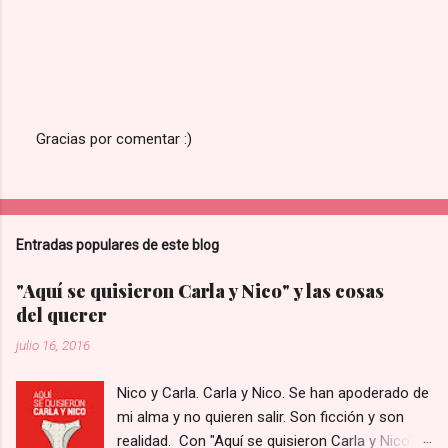
Gracias por comentar :)
P
u
b
l
i
Entradas populares de este blog
c
a
r
"Aquí se quisieron Carla y Nico" y las cosas
u
del querer
n
c
julio 16, 2016
o
m
e
Nico y Carla. Carla y Nico. Se han apoderado de
n
mi alma y no quieren salir. Son ficción y son
t
realidad. Con "Aquí se quisieron Carla y Nico"
a